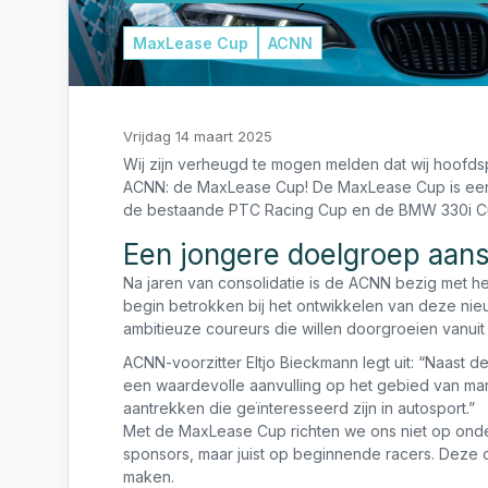
MaxLease Cup
ACNN
Vrijdag 14 maart 2025
Wij zijn verheugd te mogen melden dat wij hoofds
ACNN: de MaxLease Cup! De MaxLease Cup is een b
de bestaande PTC Racing Cup en de BMW 330i C
Een jongere doelgroep aan
Na jaren van consolidatie is de ACNN bezig met he
begin betrokken bij het ontwikkelen van deze nie
ambitieuze coureurs die willen doorgroeien vanui
ACNN-voorzitter Eltjo Bieckmann legt uit: “Naast 
een waardevolle aanvulling op het gebied van ma
aantrekken die geïnteresseerd zijn in autosport.”
Met de MaxLease Cup richten we ons niet op ond
sponsors, maar juist op beginnende racers. Deze c
maken.