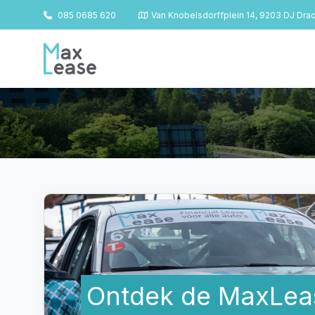
085 0685 620
Van Knobelsdorffplein 14, 9203 DJ Dra
Ontdek de MaxLea