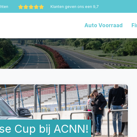
chten
Klanten geven ons een 9,7
Auto Voorraad
Fi
se Cup bij ACNN!